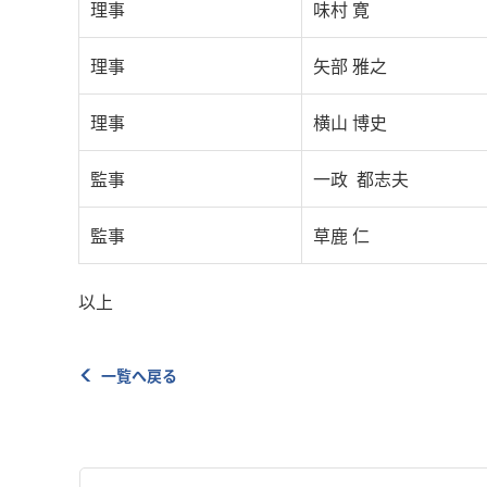
理事
味村 寛
理事
矢部 雅之
理事
横山 博史
監事
一政 都志夫
監事
草鹿 仁
以上
一覧へ戻る