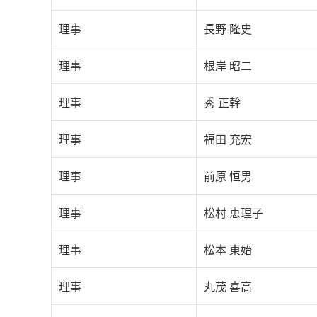
理事
長野 隆史
理事
根岸 昭二
理事
秀 正幹
理事
福田 充宏
理事
前原 恒男
理事
松村 恵理子
理事
松本 東始
理事
丸茂 喜高