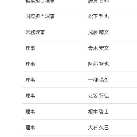
編集担当理事
藤貫 哲郎
国際担当理事
松下 哲也
常務理事
武藤 晴文
理事
青木 宏文
理事
阿部 智也
理事
一柳 満久
理事
江坂 行弘
理事
榎本 啓士
理事
大石 久己