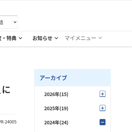
マイメニュー
度・特典
お知らせ
アーカイブ
員に
2026年
(15)
7月
(2)
2025年
(19)
6月
(4)
11月
(3)
PR-24005
2024年
(24)
5月
(4)
10月
(2)