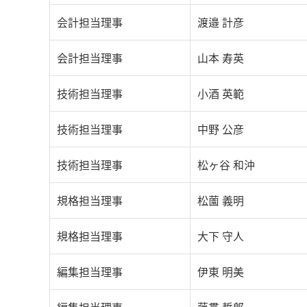
会計担当理事
渡邉 計彦
会計担当理事
山本 寿英
技術担当理事
小酒 英範
技術担当理事
中野 公彦
技術担当理事
松ヶ谷 和沖
規格担当理事
松薗 義明
規格担当理事
大下 守人
編集担当理事
伊東 明美