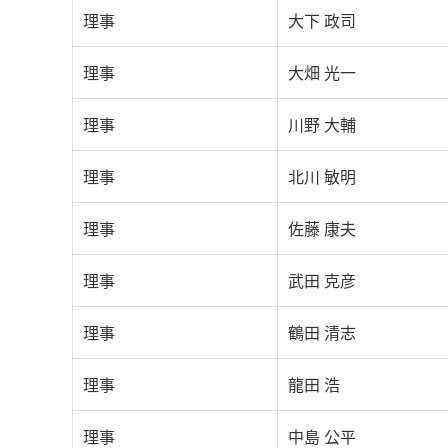
理事
大下 政司
理事
大畑 光一
理事
川野 大輔
理事
北川 敏明
理事
佐藤 康夫
理事
武田 克彦
理事
鶴田 清志
理事
龍田 浩
理事
中島 公平